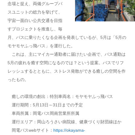
念場と捉え、両備グループバ
スユニットの総力を挙げて、
宇宙一面白い公共交通を目指
すプロジェクトを推進し、毎
月、バスに乗りたくなる企画を発表しているが、5月は「5月の
モヤモヤふっ飛バス」を運行した。
これは、主にマイカー通勤者に届けたい企画で、バス通勤は
5月の疲れを癒す空間になるのでは？という提案。バスでリフ
レッシュするとともに、ストレス発散ができる癒しの空間を作
ったもの。
癒しの環境の創出：特別車両名：モヤモヤふっ飛バス
運行期間：5月13日～31日までの予定
車両所属：岡電バス岡南営業所所属
運行エリア：岡山ろうさい病院線、健康づくり財団線ほか
岡電バスwebサイト：
https://okayama-