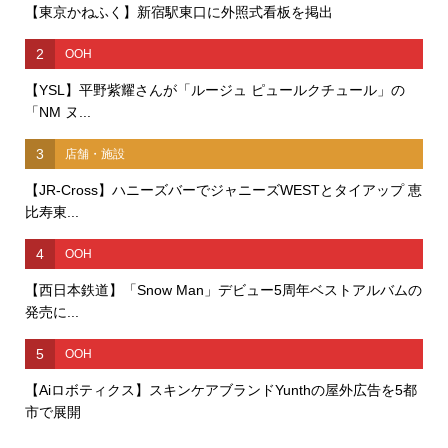
【東京かねふく】新宿駅東口に外照式看板を掲出
2
OOH
【YSL】平野紫耀さんが「ルージュ ピュールクチュール」の
「NM ヌ...
3
店舗・施設
【JR-Cross】ハニーズバーでジャニーズWESTとタイアップ 恵
比寿東...
4
OOH
【西日本鉄道】「Snow Man」デビュー5周年ベストアルバムの
発売に...
5
OOH
【Aiロボティクス】スキンケアブランドYunthの屋外広告を5都
市で展開