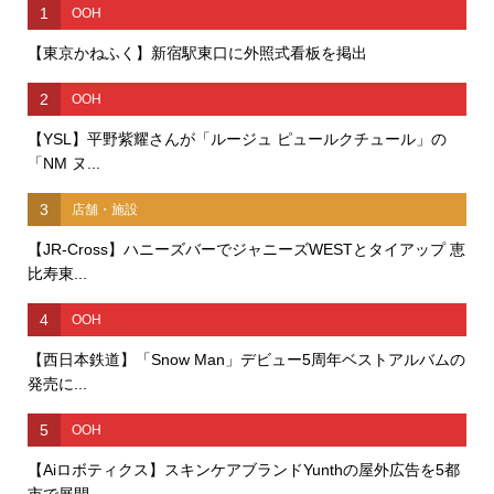
1
OOH
【東京かねふく】新宿駅東口に外照式看板を掲出
2
OOH
【YSL】平野紫耀さんが「ルージュ ピュールクチュール」の
「NM ヌ...
3
店舗・施設
【JR-Cross】ハニーズバーでジャニーズWESTとタイアップ 恵
比寿東...
4
OOH
【西日本鉄道】「Snow Man」デビュー5周年ベストアルバムの
発売に...
5
OOH
【Aiロボティクス】スキンケアブランドYunthの屋外広告を5都