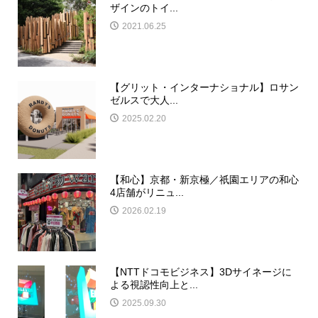
ザインのトイ...
2021.06.25
【グリット・インターナショナル】ロサン
ゼルスで大人...
2025.02.20
【和心】京都・新京極／祇園エリアの和心
4店舗がリニュ...
2026.02.19
【NTTドコモビジネス】3Dサイネージに
よる視認性向上と...
2025.09.30