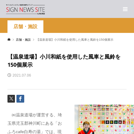
店舗・施設
店舗・施設
【温泉道場】小川和紙を使用した風車と風鈴を150個展示
【温泉道場】小川和紙を使用した風車と風鈴を
150個展示
2021.07.06
㈱温泉道場が運営する、埼
玉県児玉郡神川町にある「お
ふろcafe白寿の湯」では、現