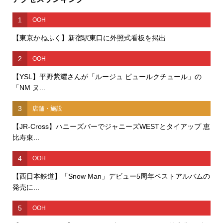
1
OOH
【東京かねふく】新宿駅東口に外照式看板を掲出
2
OOH
【YSL】平野紫耀さんが「ルージュ ピュールクチュール」の
「NM ヌ...
3
店舗・施設
【JR-Cross】ハニーズバーでジャニーズWESTとタイアップ 恵
比寿東...
4
OOH
【西日本鉄道】「Snow Man」デビュー5周年ベストアルバムの
発売に...
5
OOH