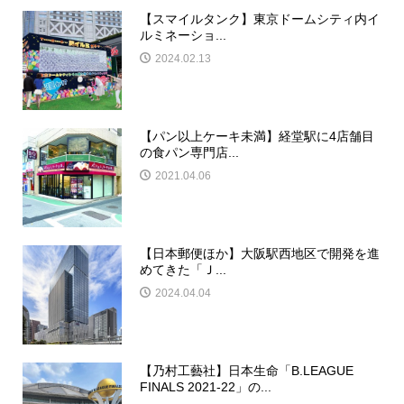
【スマイルタンク】東京ドームシティ内イ
ルミネーショ...
2024.02.13
【パン以上ケーキ未満】経堂駅に4店舗目
の食パン専門店...
2021.04.06
【日本郵便ほか】大阪駅西地区で開発を進
めてきた「Ｊ...
2024.04.04
【乃村工藝社】日本生命「B.LEAGUE
FINALS 2021-22」の...