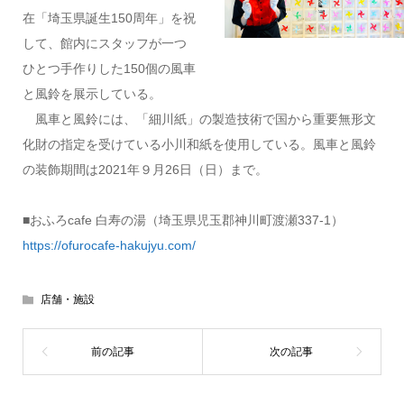
在「埼玉県誕生150周年」を祝
して、館内にスタッフが一つ
ひとつ手作りした150個の風車
と風鈴を展示している。
風車と風鈴には、「細川紙」の製造技術で国から重要無形文
化財の指定を受けている小川和紙を使用している。風車と風鈴
の装飾期間は2021年９月26⽇（日）まで。
■おふろcafe 白寿の湯（埼玉県児玉郡神川町渡瀬337-1）
https://ofurocafe-hakujyu.com/
店舗・施設