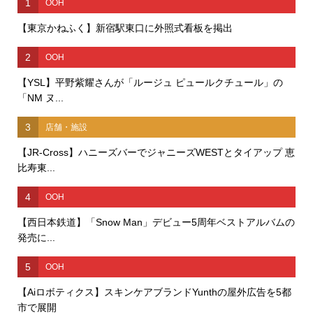
1
OOH
【東京かねふく】新宿駅東口に外照式看板を掲出
2
OOH
【YSL】平野紫耀さんが「ルージュ ピュールクチュール」の
「NM ヌ...
3
店舗・施設
【JR-Cross】ハニーズバーでジャニーズWESTとタイアップ 恵
比寿東...
4
OOH
【西日本鉄道】「Snow Man」デビュー5周年ベストアルバムの
発売に...
5
OOH
【Aiロボティクス】スキンケアブランドYunthの屋外広告を5都
市で展開