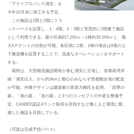
「アライプロバンス浦安」を
今年10月末に竣工する予定。
この施設は1階と2階にトラ
ックバースを設置し、1・4階、2・3階と実質的に2階建て施設
として利用できる。最小区画約7,200㎡～1棟約30,000㎡と、最
大4テナントの分割が可能。各区画に2基、1棟の場合は8基の上
下搬送機を設置することで、迅速なオペレーションをサポート
する。
場所は、大型物流施設開発が進む浦安に立地し、首都高湾岸
線「浦安出入」から約3kmと都心のみならず首都圏全域の配送
が可能。外構デザインは建築家の菅原大輔氏を起用。「四季の
庭」「海の庭」「道の庭」と3つのコンセプトの中庭を整備予
定。CASBEE認証Aランク取得を目指すなど働く人と環境に配
慮した施設を目指している。
（写真は完成予想パース）