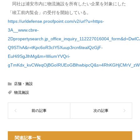
同社は浦安市内に物流施設を所有したい企業を対象にした
「竣工前内覧会」の受付を開始している。
https://urldefense.proofpoint.com/v2/url?u=https-
3A__www.cbre-
2Dpropertysearch.jp_office_inquiry_112227016004_form&d=Dw
Q9SThA&r=tKpc6oR3cIY5Xuup3rcn6tealQzGjF-
EuHi9SgJlhMg&m=WiumYVQri-
gTmKdx_kvCWeqOjBGoIRUEoGBlhwbipcQ&s=4RhKGHjCMrV_zW
店舗・施設
物流施設
関連記事一覧