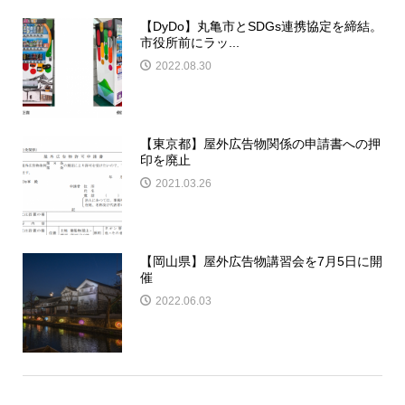
【DyDo】丸亀市とSDGs連携協定を締結。
市役所前にラッ...
2022.08.30
【東京都】屋外広告物関係の申請書への押
印を廃止
2021.03.26
【岡山県】屋外広告物講習会を7月5日に開
催
2022.06.03