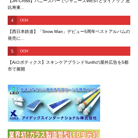
【JR-Cross】ハニーズバーでジャニーズWESTとタイアップ 恵
比寿東...
4
OOH
【西日本鉄道】「Snow Man」デビュー5周年ベストアルバムの
発売に...
5
OOH
【Aiロボティクス】スキンケアブランドYunthの屋外広告を5都
市で展開