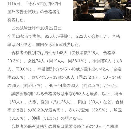
月15日、「令和5年度 第32回
屋外広告士試験」の合格者を
発表した。
この試験は昨年10月22日に
全国13都市で実施。925人が受験し、222人が合格した。合格
率は24.0％と、前回から3.5％減少した。
合格者の性別では男性が148人（受験者数728人、合格率
20.3％）、女性74人（同194人、同38.1％）、未回答0人（同3
人、同0.0％）。年齢層別では45～49歳が最も多い42人（合格
率25.8％）。次いで35～39歳の38人（同23.2％）、30～34歳
の36人（同24.7％）、40～44歳の33人（同21.2％）だった。
試験会場別にみる合格者数は東京が53人と最多。以下、埼玉
（30人）、大阪、愛知（共に26人）、岡山（20人）など。合格
率では香川の38.2％が最も高く、次いで愛知（32.5％）、埼玉
（31.6％）、沖縄（31.3％）の順となる。
合格者の保有資格別の最多は講習会修了者の40人（合格率