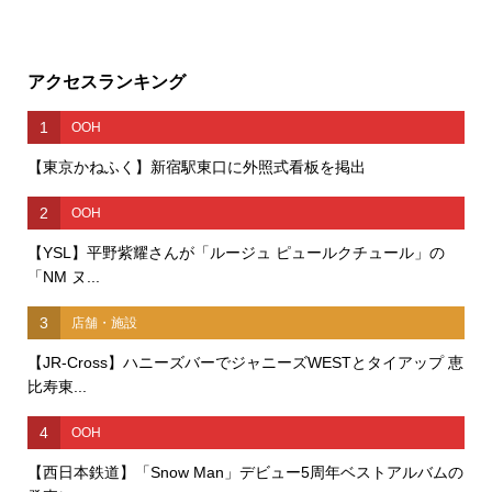
アクセスランキング
1
OOH
【東京かねふく】新宿駅東口に外照式看板を掲出
2
OOH
【YSL】平野紫耀さんが「ルージュ ピュールクチュール」の
「NM ヌ...
3
店舗・施設
【JR-Cross】ハニーズバーでジャニーズWESTとタイアップ 恵
比寿東...
4
OOH
【西日本鉄道】「Snow Man」デビュー5周年ベストアルバムの