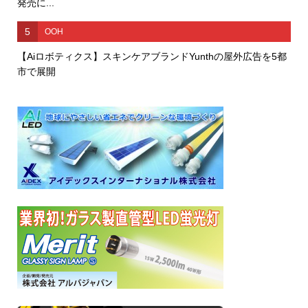
発売に...
5
OOH
【Aiロボティクス】スキンケアブランドYunthの屋外広告を5都
市で展開