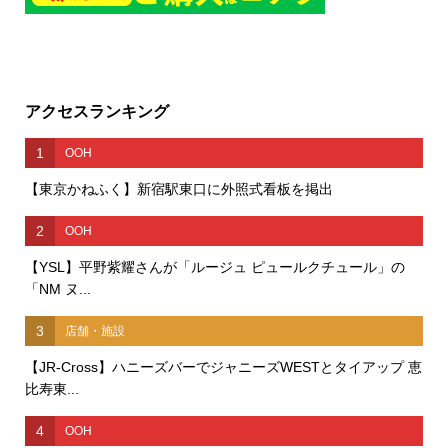
アクセスランキング
1
OOH
【東京かねふく】新宿駅東口に外照式看板を掲出
2
OOH
【YSL】平野紫耀さんが「ルージュ ピュールクチュール」の
「NM ヌ...
3
店舗・施設
【JR-Cross】ハニーズバーでジャニーズWESTとタイアップ 恵
比寿東...
4
OOH