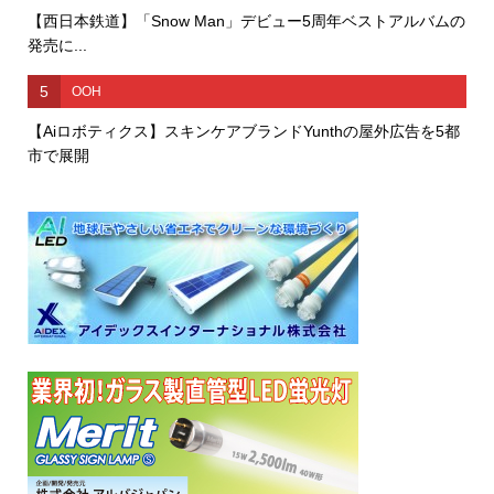
【西日本鉄道】「Snow Man」デビュー5周年ベストアルバムの
発売に...
5
OOH
【Aiロボティクス】スキンケアブランドYunthの屋外広告を5都
市で展開