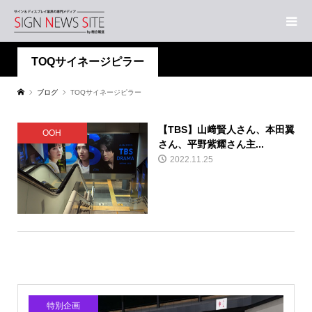
TOQサイネージピラー
ブログ
TOQサイネージピラー
【TBS】山﨑賢人さん、本田翼
OOH
さん、平野紫耀さん主...
2022.11.25
特別企画