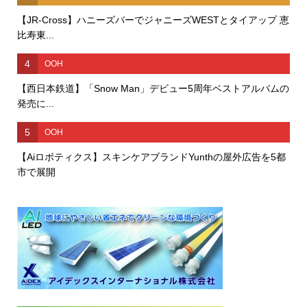
【JR-Cross】ハニーズバーでジャニーズWESTとタイアップ 恵
比寿東...
4
OOH
【西日本鉄道】「Snow Man」デビュー5周年ベストアルバムの
発売に...
5
OOH
【Aiロボティクス】スキンケアブランドYunthの屋外広告を5都
市で展開