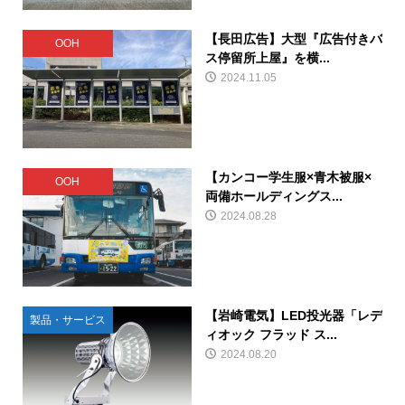
【長田広告】大型『広告付きバ
OOH
ス停留所上屋』を横...
2024.11.05
【カンコー学生服×青木被服×
OOH
両備ホールディングス...
2024.08.28
【岩崎電気】LED投光器「レデ
製品・サービス
ィオック フラッド ス...
2024.08.20