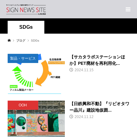
SDGs
ブログ
SDGs
【サカタラボステーションほ
製品・サービス
か】PET廃材を再利用化...
2024.11.15
【日鉄興和不動】『リビオタワ
OOH
ー品川』建設地仮囲...
2024.11.12