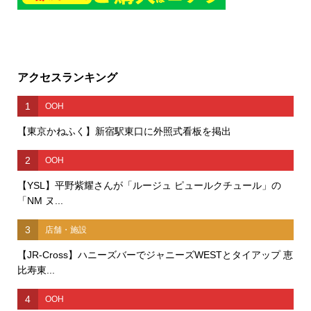
アクセスランキング
1
OOH
【東京かねふく】新宿駅東口に外照式看板を掲出
2
OOH
【YSL】平野紫耀さんが「ルージュ ピュールクチュール」の
「NM ヌ...
3
店舗・施設
【JR-Cross】ハニーズバーでジャニーズWESTとタイアップ 恵
比寿東...
4
OOH