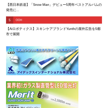
【西日本鉄道】「Snow Man」デビュー5周年ベストアルバムの
発売に...
5
OOH
【Aiロボティクス】スキンケアブランドYunthの屋外広告を5都
市で展開