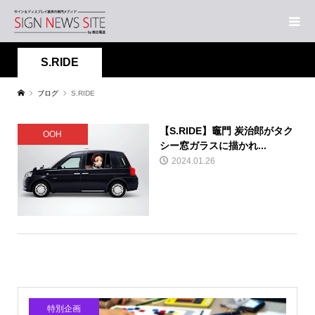
S.RIDE
ブログ
S.RIDE
【S.RIDE】竈門 炭治郎がタク
OOH
シー窓ガラスに描かれ...
2024.01.26
特別企画