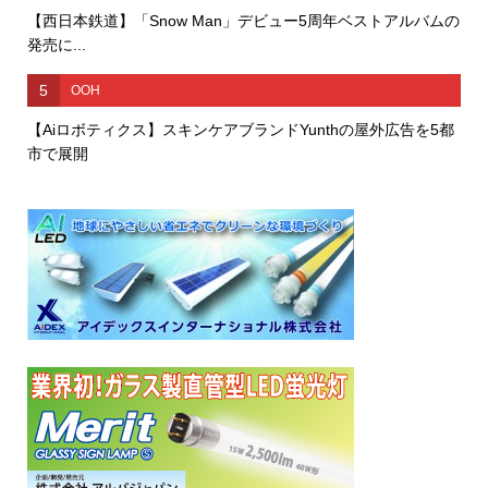
【西日本鉄道】「Snow Man」デビュー5周年ベストアルバムの
発売に...
5
OOH
【Aiロボティクス】スキンケアブランドYunthの屋外広告を5都
市で展開