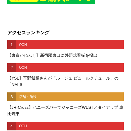
アクセスランキング
1
OOH
【東京かねふく】新宿駅東口に外照式看板を掲出
2
OOH
【YSL】平野紫耀さんが「ルージュ ピュールクチュール」の
「NM ヌ...
3
店舗・施設
【JR-Cross】ハニーズバーでジャニーズWESTとタイアップ 恵
比寿東...
4
OOH