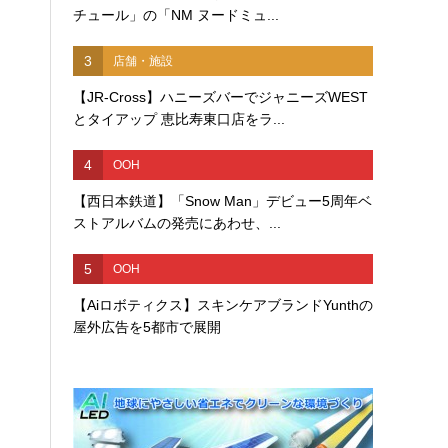
チュール」の「NM ヌードミュ...
3
店舗・施設
【JR-Cross】ハニーズバーでジャニーズWEST
とタイアップ 恵比寿東口店をラ...
4
OOH
【西日本鉄道】「Snow Man」デビュー5周年ベ
ストアルバムの発売にあわせ、...
5
OOH
【Aiロボティクス】スキンケアブランドYunthの
屋外広告を5都市で展開