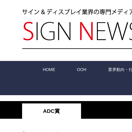
HOME
OOH
業界動向・
ADC賞