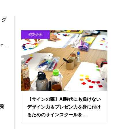
。グ
特別企画
...
【サインの森】AI時代にも負けない
を発
デザイン力＆プレゼン力を身に付け
るためのサインスクールを...