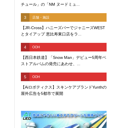
チュール」の「NM ヌードミュ...
3
店舗・施設
【JR-Cross】ハニーズバーでジャニーズWEST
とタイアップ 恵比寿東口店をラ...
4
OOH
【西日本鉄道】「Snow Man」デビュー5周年ベ
ストアルバムの発売にあわせ、...
5
OOH
【Aiロボティクス】スキンケアブランドYunthの
屋外広告を5都市で展開