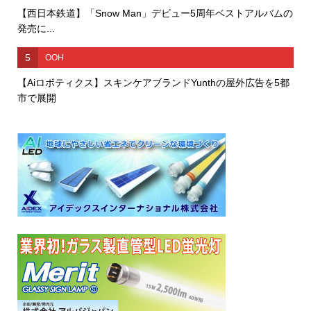
【西日本鉄道】「Snow Man」デビュー5周年ベストアルバムの
発売に...
5
OOH
【Aiロボティクス】スキンケアブランドYunthの屋外広告を5都
市で展開