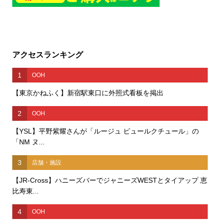
アクセスランキング
1
OOH
【東京かねふく】新宿駅東口に外照式看板を掲出
2
OOH
【YSL】平野紫耀さんが「ルージュ ピュールクチュール」の
「NM ヌ...
3
店舗・施設
【JR-Cross】ハニーズバーでジャニーズWESTとタイアップ 恵
比寿東...
4
OOH