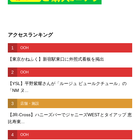
アクセスランキング
1
OOH
【東京かねふく】新宿駅東口に外照式看板を掲出
2
OOH
【YSL】平野紫耀さんが「ルージュ ピュールクチュール」の
「NM ヌ...
3
店舗・施設
【JR-Cross】ハニーズバーでジャニーズWESTとタイアップ 恵
比寿東...
4
OOH