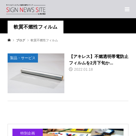
軟質不燃性フィルム
ブログ
軟質不燃性フィルム
【アキレス】不燃透明帯電防止
製品・サービス
フィルムを2月下旬か...
2022.01.18
特別企画