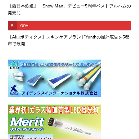
【西日本鉄道】「Snow Man」デビュー5周年ベストアルバムの
発売に...
5
OOH
【Aiロボティクス】スキンケアブランドYunthの屋外広告を5都
市で展開