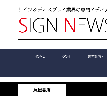
HOME
OOH
業界動向・
蔦屋書店