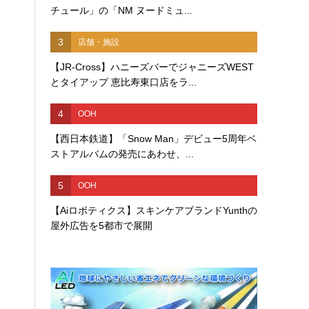
チュール」の「NM ヌードミュ...
3
店舗・施設
【JR-Cross】ハニーズバーでジャニーズWEST
とタイアップ 恵比寿東口店をラ...
4
OOH
【西日本鉄道】「Snow Man」デビュー5周年ベ
ストアルバムの発売にあわせ、...
5
OOH
【Aiロボティクス】スキンケアブランドYunthの
屋外広告を5都市で展開