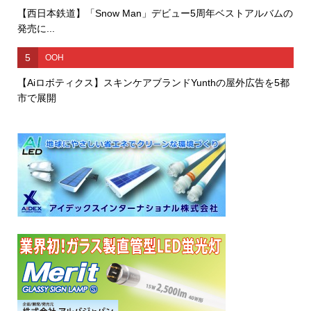
【西日本鉄道】「Snow Man」デビュー5周年ベストアルバムの
発売に...
5
OOH
【Aiロボティクス】スキンケアブランドYunthの屋外広告を5都
市で展開