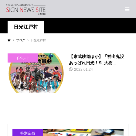
日光江戸村
ブログ
日光江戸村
【東武鉄道ほか】「神出鬼没
イベント
あっぱれ日光！SL大樹...
2022.01.24
特別企画