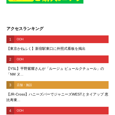
アクセスランキング
1
OOH
【東京かねふく】新宿駅東口に外照式看板を掲出
2
OOH
【YSL】平野紫耀さんが「ルージュ ピュールクチュール」の
「NM ヌ...
3
店舗・施設
【JR-Cross】ハニーズバーでジャニーズWESTとタイアップ 恵
比寿東...
4
OOH