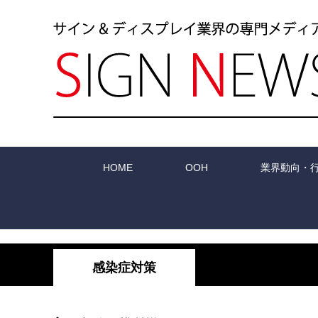
HOME
OOH
業界動向・
感染症対策