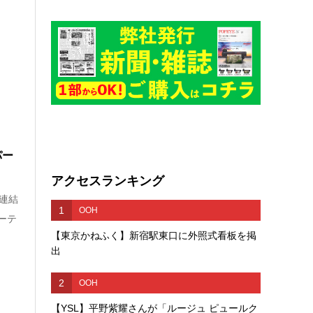
パー
アクセスランキング
連結
1
OOH
ーテ
【東京かねふく】新宿駅東口に外照式看板を掲
出
2
OOH
【YSL】平野紫耀さんが「ルージュ ピュールク