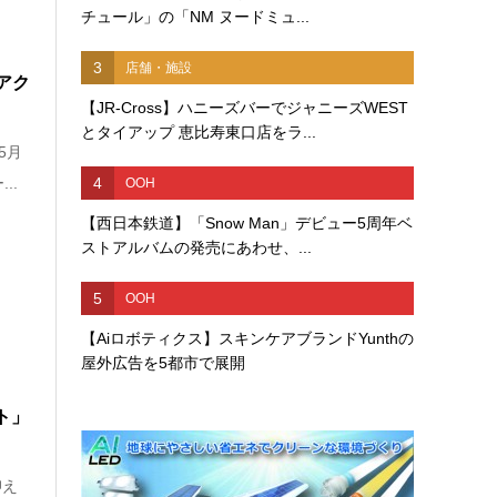
チュール」の「NM ヌードミュ...
3
店舗・施設
むアク
【JR-Cross】ハニーズバーでジャニーズWEST
とタイアップ 恵比寿東口店をラ...
5月
4
..
OOH
【西日本鉄道】「Snow Man」デビュー5周年ベ
ストアルバムの発売にあわせ、...
5
OOH
【Aiロボティクス】スキンケアブランドYunthの
屋外広告を5都市で展開
ト」
抑え