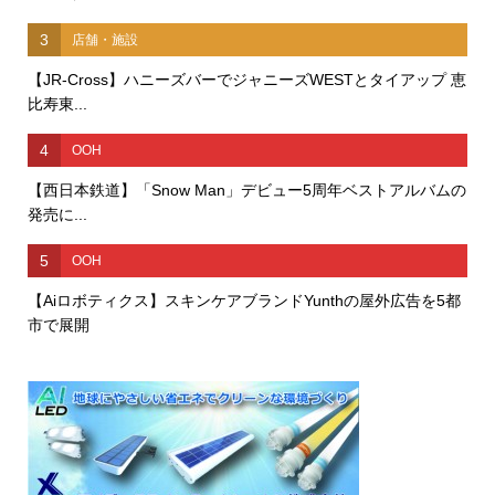
3
店舗・施設
【JR-Cross】ハニーズバーでジャニーズWESTとタイアップ 恵
比寿東...
4
OOH
【西日本鉄道】「Snow Man」デビュー5周年ベストアルバムの
発売に...
5
OOH
【Aiロボティクス】スキンケアブランドYunthの屋外広告を5都
市で展開