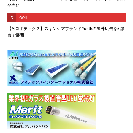
発売に...
5
OOH
【Aiロボティクス】スキンケアブランドYunthの屋外広告を5都
市で展開