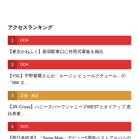
アクセスランキング
1
OOH
【東京かねふく】新宿駅東口に外照式看板を掲出
2
OOH
【YSL】平野紫耀さんが「ルージュ ピュールクチュール」の
「NM ヌ...
3
店舗・施設
【JR-Cross】ハニーズバーでジャニーズWESTとタイアップ 恵
比寿東...
4
OOH
【西日本鉄道】「Snow Man」デビュー5周年ベストアルバムの