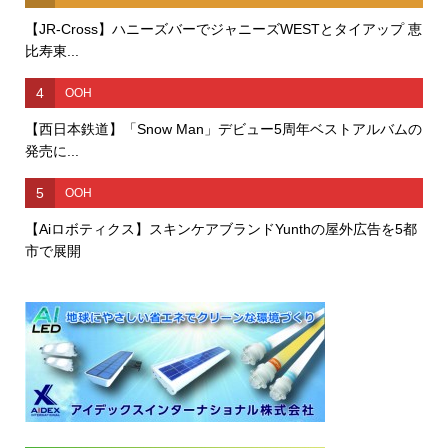
【JR-Cross】ハニーズバーでジャニーズWESTとタイアップ 恵
比寿東...
4
OOH
【西日本鉄道】「Snow Man」デビュー5周年ベストアルバムの
発売に...
5
OOH
【Aiロボティクス】スキンケアブランドYunthの屋外広告を5都
市で展開