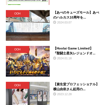
【あべのキューズモール】あべ
OOH
のハルカス10周年を...
2024.03.07
【Hoolai Game Limited】
OOH
『聖闘士星矢レジェンドオ...
2024.01.18
【資生堂プロフェッショナル】
OOH
横山由依さん起用の...
2023.12.28