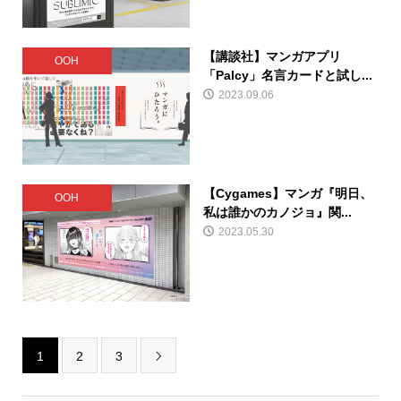
【講談社】マンガアプリ
OOH
「Palcy」名言カードと試し...
2023.09.06
【Cygames】マンガ『明日、
OOH
私は誰かのカノジョ』関...
2023.05.30
1
2
3
