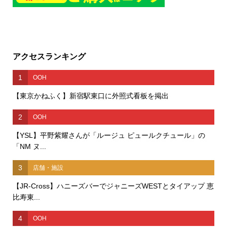
アクセスランキング
1
OOH
【東京かねふく】新宿駅東口に外照式看板を掲出
2
OOH
【YSL】平野紫耀さんが「ルージュ ピュールクチュール」の
「NM ヌ...
3
店舗・施設
【JR-Cross】ハニーズバーでジャニーズWESTとタイアップ 恵
比寿東...
4
OOH