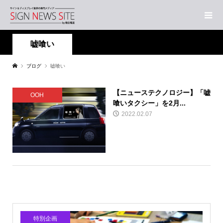
嘘喰い
ブログ
嘘喰い
【ニューステクノロジー】「嘘
OOH
喰いタクシー」を2月...
2022.02.07
特別企画