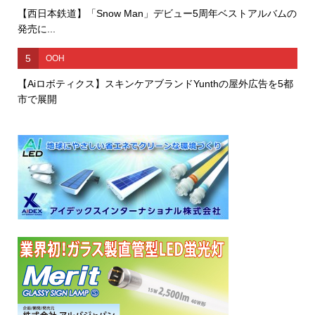
【西日本鉄道】「Snow Man」デビュー5周年ベストアルバムの
発売に...
5
OOH
【Aiロボティクス】スキンケアブランドYunthの屋外広告を5都
市で展開