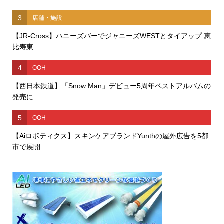
3
店舗・施設
【JR-Cross】ハニーズバーでジャニーズWESTとタイアップ 恵
比寿東...
4
OOH
【西日本鉄道】「Snow Man」デビュー5周年ベストアルバムの
発売に...
5
OOH
【Aiロボティクス】スキンケアブランドYunthの屋外広告を5都
市で展開