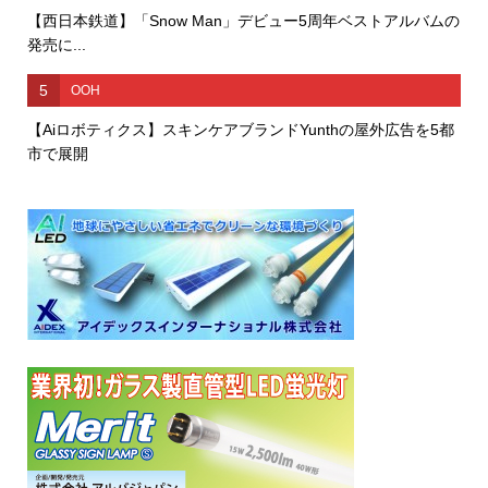
【西日本鉄道】「Snow Man」デビュー5周年ベストアルバムの
発売に...
5
OOH
【Aiロボティクス】スキンケアブランドYunthの屋外広告を5都
市で展開