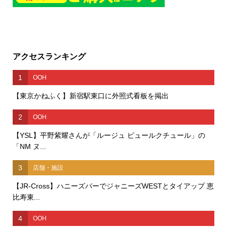
アクセスランキング
1
OOH
【東京かねふく】新宿駅東口に外照式看板を掲出
2
OOH
【YSL】平野紫耀さんが「ルージュ ピュールクチュール」の
「NM ヌ...
3
店舗・施設
【JR-Cross】ハニーズバーでジャニーズWESTとタイアップ 恵
比寿東...
4
OOH