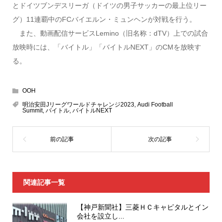
とドイツブンデスリーガ（ドイツの男子サッカーの最上位リー
グ）11連覇中のFCバイエルン・ミュンヘンが対戦を行う。
また、動画配信サービスLemino（旧名称：dTV）上での試合
放映時には、「バイトル」「バイトルNEXT」のCMを放映す
る。
OOH
明治安田Jリーグワールドチャレンジ2023
,
Audi Football
Summit
,
バイトル
,
バイトルNEXT
関連記事一覧
【神戸新聞社】三菱ＨＣキャピタルとイン
会社を設立し...