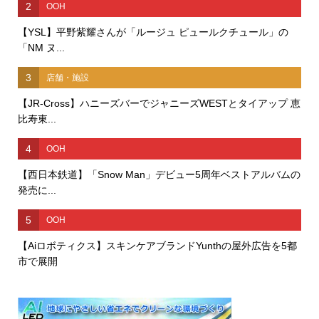
2
OOH
【YSL】平野紫耀さんが「ルージュ ピュールクチュール」の
「NM ヌ...
3
店舗・施設
【JR-Cross】ハニーズバーでジャニーズWESTとタイアップ 恵
比寿東...
4
OOH
【西日本鉄道】「Snow Man」デビュー5周年ベストアルバムの
発売に...
5
OOH
【Aiロボティクス】スキンケアブランドYunthの屋外広告を5都
市で展開