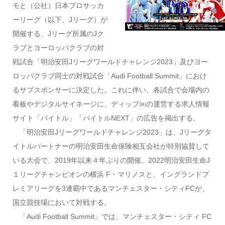
モと（公社）日本プロサッカ
ーリーグ（以下、Jリーグ）が
開催する、Jリーグ所属のJク
ラブとヨーロッパクラブの対
戦試合「明治安田Jリーグワールドチャレンジ2023」及びヨー
ロッパクラブ同士の対戦試合「Audi Football Summit」におけ
るサブスポンサーに決定した。これに伴い、各試合で会場内の
看板やデジタルサイネージに、ディップ㈱の運営する求人情報
サイト「バイトル」「バイトルNEXT」の広告を掲出する。
「明治安田Jリーグワールドチャレンジ2023」は、Jリーグタ
イトルパートナーの明治安田生命保険相互会社が特別協賛して
いる大会で、2019年以来４年ぶりの開催。2022明治安田生命J
１リーグチャンピオンの横浜 F・マリノスと、イングランドプ
レミアリーグを3連覇中であるマンチェスター・シティFCが、
国立競技場において対戦する。
「Audi Football Summit」では、マンチェスター・シティ FC