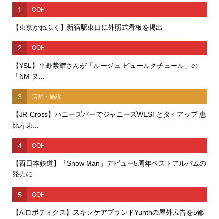
1
OOH
【東京かねふく】新宿駅東口に外照式看板を掲出
2
OOH
【YSL】平野紫耀さんが「ルージュ ピュールクチュール」の
「NM ヌ...
3
店舗・施設
【JR-Cross】ハニーズバーでジャニーズWESTとタイアップ 恵
比寿東...
4
OOH
【西日本鉄道】「Snow Man」デビュー5周年ベストアルバムの
発売に...
5
OOH
【Aiロボティクス】スキンケアブランドYunthの屋外広告を5都