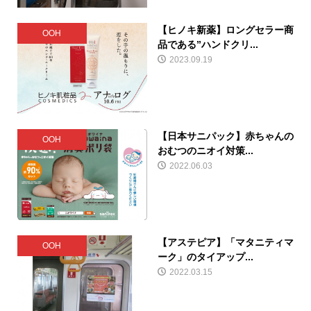
【ヒノキ新薬】ロングセラー商
OOH
品である”ハンドクリ...
2023.09.19
【日本サニパック】赤ちゃんの
OOH
おむつのニオイ対策...
2022.06.03
【アステピア】「マタニティマ
OOH
ーク」のタイアップ...
2022.03.15