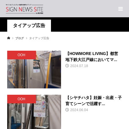
タイアップ広告
ブログ
タイアップ広告
【HOWMORE LIVING】都営
OOH
地下鉄大江戸線においてマ...
2024.07.18
【シヤチハタ】妊娠・出産・子
OOH
育てシーンで活躍す...
2024.06.04