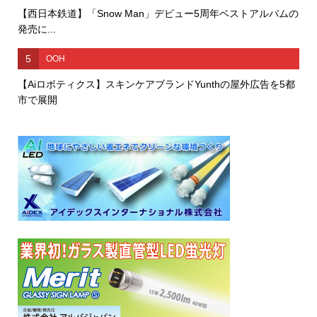
【西日本鉄道】「Snow Man」デビュー5周年ベストアルバムの
発売に...
5
OOH
【Aiロボティクス】スキンケアブランドYunthの屋外広告を5都
市で展開