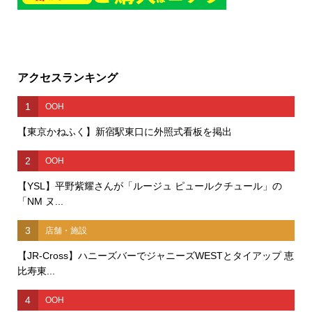
アクセスランキング
1
OOH
【東京かねふく】新宿駅東口に外照式看板を掲出
2
OOH
【YSL】平野紫耀さんが「ルージュ ピュールクチュール」の
「NM ヌ...
3
店舗・施設
【JR-Cross】ハニーズバーでジャニーズWESTとタイアップ 恵
比寿東...
4
OOH