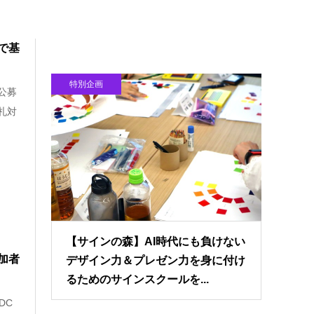
で基
特別企画
公募
札対
【サインの森】AI時代にも負けない
参加者
デザイン力＆プレゼン力を身に付け
るためのサインスクールを...
DC