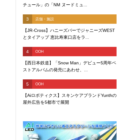
チュール」の「NM ヌードミュ...
3
店舗・施設
【JR-Cross】ハニーズバーでジャニーズWEST
とタイアップ 恵比寿東口店をラ...
4
OOH
【西日本鉄道】「Snow Man」デビュー5周年ベ
ストアルバムの発売にあわせ、...
5
OOH
【Aiロボティクス】スキンケアブランドYunthの
屋外広告を5都市で展開