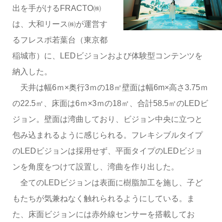
出を手がけるFRACTO㈱
は、大和リース㈱が運営す
るフレスポ若葉台（東京都
稲城市）に、LEDビジョンおよび体験型コンテンツを
納入した。
天井は幅6ｍ×奥行3ｍの18㎡壁面は幅6m×高さ3.75ｍ
の22.5㎡、床面は6ｍ×3ｍの18㎡、合計58.5㎡のLEDビ
ジョン。壁面は湾曲しており、ビジョン中央に立つと
包み込まれるように感じられる。フレキシブルタイプ
のLEDビジョンは採用せず、平面タイプのLEDビジョ
ンを角度をつけて設置し、湾曲を作り出した。
全てのLEDビジョンは表面に樹脂加工を施し、子ど
もたちが気兼ねなく触れられるようにしている。ま
た、床面ビジョンには赤外線センサーを搭載してお