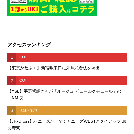
アクセスランキング
1
OOH
【東京かねふく】新宿駅東口に外照式看板を掲出
2
OOH
【YSL】平野紫耀さんが「ルージュ ピュールクチュール」の
「NM ヌ...
3
店舗・施設
【JR-Cross】ハニーズバーでジャニーズWESTとタイアップ 恵
比寿東...