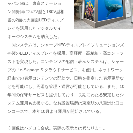
ャパン㈱は、東京ステーショ
ン開発㈱に247V型と180V型相
当の2面の大画面LEDディスプ
レイを活用したデジタルサイ
ネージシステムを納入した。
同システムは、シャープNECディスプレイソリューションズ
㈱製のLEDディスプレイを採用。高輝度・高精細・高コントラ
ストを実現した。コンテンツの配信・表示システムは、シャー
プの「e-Signage S クラウドサービス」を使用。ネットワーク
経由での表示コンテンツの配信や、日時を指定した表示更新な
どを可能にし、円滑な管理・運営が可能としている。また、10
年間の保守サービスも提供しており、長期にわたる安定したシ
ステム運用も支援する。なお設置場所は東京駅の八重洲北口コ
ンコースで、本年10月より運用が開始されている。
※画像はハメコミ合成。実際の表示とは異なります。