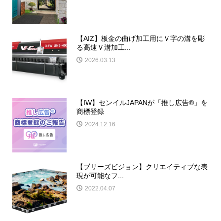
【AIZ】板金の曲げ加工用にＶ字の溝を彫
る高速Ｖ溝加工...
2026.03.13
【IW】センイルJAPANが「推し広告®︎」を
商標登録
2024.12.16
【ブリーズビジョン】クリエイティブな表
現が可能なフ...
2022.04.07