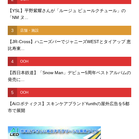
【YSL】平野紫耀さんが「ルージュ ピュールクチュール」の
「NM ヌ...
3
店舗・施設
【JR-Cross】ハニーズバーでジャニーズWESTとタイアップ 恵
比寿東...
4
OOH
【西日本鉄道】「Snow Man」デビュー5周年ベストアルバムの
発売に...
5
OOH
【Aiロボティクス】スキンケアブランドYunthの屋外広告を5都
市で展開