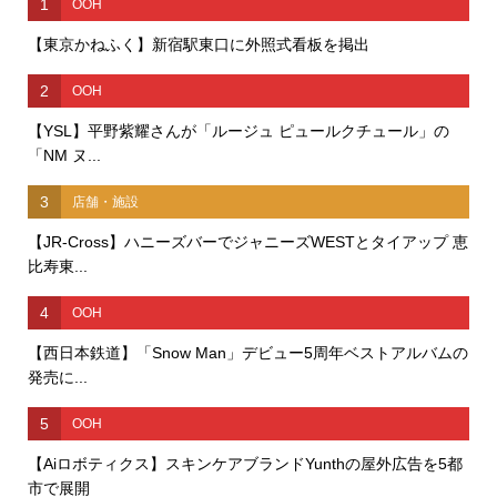
1
OOH
【東京かねふく】新宿駅東口に外照式看板を掲出
2
OOH
【YSL】平野紫耀さんが「ルージュ ピュールクチュール」の
「NM ヌ...
3
店舗・施設
【JR-Cross】ハニーズバーでジャニーズWESTとタイアップ 恵
比寿東...
4
OOH
【西日本鉄道】「Snow Man」デビュー5周年ベストアルバムの
発売に...
5
OOH
【Aiロボティクス】スキンケアブランドYunthの屋外広告を5都
市で展開