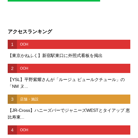
アクセスランキング
1
OOH
【東京かねふく】新宿駅東口に外照式看板を掲出
2
OOH
【YSL】平野紫耀さんが「ルージュ ピュールクチュール」の
「NM ヌ...
3
店舗・施設
【JR-Cross】ハニーズバーでジャニーズWESTとタイアップ 恵
比寿東...
4
OOH