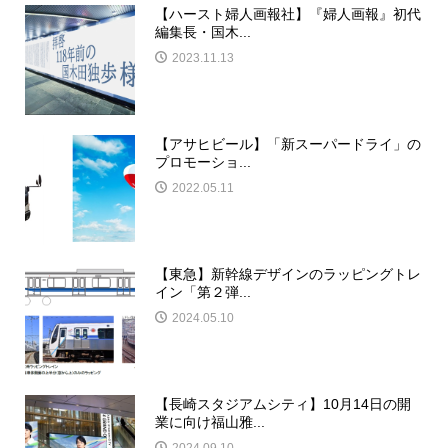
【ハースト婦人画報社】『婦人画報』初代
編集長・国木...
2023.11.13
【アサヒビール】「新スーパードライ」の
プロモーショ...
2022.05.11
【東急】新幹線デザインのラッピングトレ
イン「第２弾...
2024.05.10
【長崎スタジアムシティ】10月14日の開
業に向け福山雅...