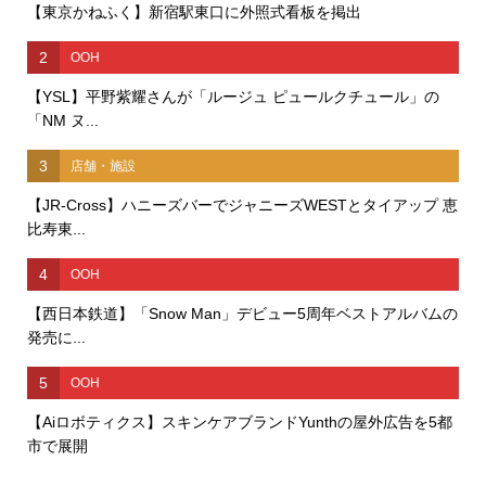
【東京かねふく】新宿駅東口に外照式看板を掲出
2
OOH
【YSL】平野紫耀さんが「ルージュ ピュールクチュール」の
「NM ヌ...
3
店舗・施設
【JR-Cross】ハニーズバーでジャニーズWESTとタイアップ 恵
比寿東...
4
OOH
【西日本鉄道】「Snow Man」デビュー5周年ベストアルバムの
発売に...
5
OOH
【Aiロボティクス】スキンケアブランドYunthの屋外広告を5都
市で展開