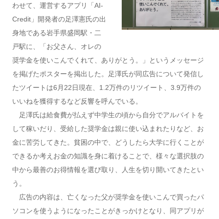
わせて、運営するアプリ「AI-
Credit」開発者の足澤憲氏の出
身地である岩手県盛岡駅・二
戸駅に、「お父さん、オレの
奨学金を使いこんでくれて、ありがとう。」というメッセージ
を掲げたポスターを掲出した。足澤氏が同広告について発信し
たツイートは6月22日現在、1.2万件のリツイート、3.9万件の
いいねを獲得するなど反響を呼んでいる。
足澤氏は給食費が払えず中学生の頃から自分でアルバイトを
して稼いだり、受給した奨学金は親に使い込まれたりなど、お
金に苦労してきた。貧困の中で、どうしたら大学に行くことが
できるか考えお金の知識を身に着けることで、様々な選択肢の
中から最善のお得情報を選び取り、人生を切り開いてきたとい
う。
広告の内容は、亡くなった父が奨学金を使いこんで買ったパ
ソコンを使うようになったことがきっかけとなり、同アプリが