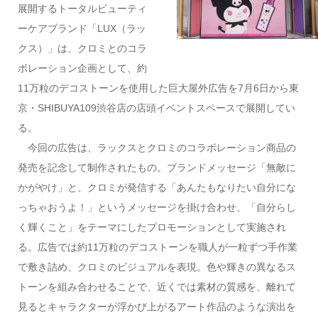
展開するトータルビューティ
ーケアブランド「LUX（ラッ
クス）」は、
クロミ
とのコラ
ボレーション企画として、約
11万粒のデコストーンを使用した巨大屋外広告を7月6日から東
京・SHIBUYA109渋谷店の店頭イベントスペースで展開してい
る。
今回の広告は、ラックスとクロミのコラボレーション商品の
発売を記念して制作されたもの。ブランドメッセージ「無敵に
かがやけ」と、クロミが発信する「あんたもなりたい自分にな
っちゃおうよ！」というメッセージを掛け合わせ、「自分らし
く輝くこと」をテーマにしたプロモーションとして実施され
る。広告では約11万粒のデコストーンを職人が一粒ずつ手作業
で敷き詰め、クロミのビジュアルを表現。色や輝きの異なるス
トーンを組み合わせることで、近くでは素材の質感を、離れて
見るとキャラクターが浮かび上がるアート作品のような演出を