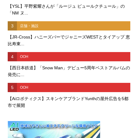
【YSL】平野紫耀さんが「ルージュ ピュールクチュール」の
「NM ヌ...
3
店舗・施設
【JR-Cross】ハニーズバーでジャニーズWESTとタイアップ 恵
比寿東...
4
OOH
【西日本鉄道】「Snow Man」デビュー5周年ベストアルバムの
発売に...
5
OOH
【Aiロボティクス】スキンケアブランドYunthの屋外広告を5都
市で展開