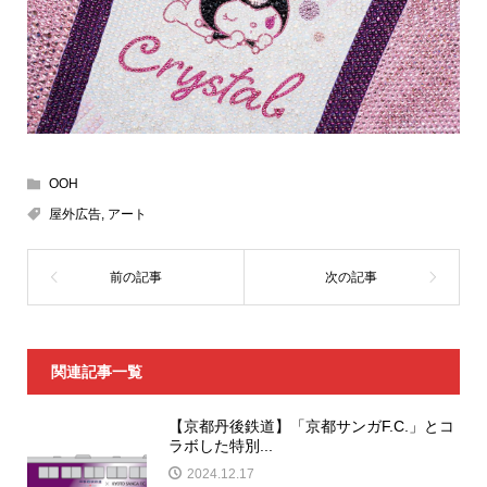
OOH
屋外広告
,
アート
関連記事一覧
【京都丹後鉄道】「京都サンガF.C.」とコ
ラボした特別...
2024.12.17