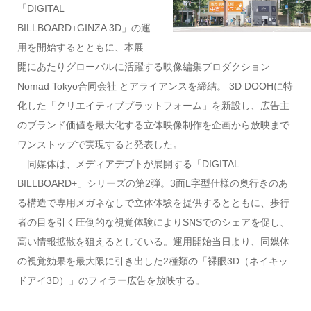
「DIGITAL
BILLBOARD+GINZA 3D」の運
用を開始するとともに、本展
開にあたりグローバルに活躍する映像編集プロダクション
Nomad Tokyo合同会社 とアライアンスを締結。 3D DOOHに特
化した「クリエイティブプラットフォーム」を新設し、広告主
のブランド価値を最大化する立体映像制作を企画から放映まで
ワンストップで実現すると発表した。
同媒体は、メディアデプトが展開する「DIGITAL
BILLBOARD+」シリーズの第2弾。3面L字型仕様の奥行きのあ
る構造で専用メガネなしで立体体験を提供するとともに、歩行
者の目を引く圧倒的な視覚体験によりSNSでのシェアを促し、
高い情報拡散を狙えるとしている。運用開始当日より、同媒体
の視覚効果を最大限に引き出した2種類の「裸眼3D（ネイキッ
ドアイ3D）」のフィラー広告を放映する。