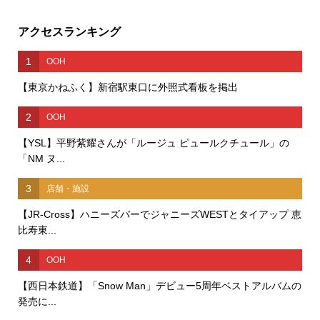
アクセスランキング
1
OOH
【東京かねふく】新宿駅東口に外照式看板を掲出
2
OOH
【YSL】平野紫耀さんが「ルージュ ピュールクチュール」の
「NM ヌ...
3
店舗・施設
【JR-Cross】ハニーズバーでジャニーズWESTとタイアップ 恵
比寿東...
4
OOH
【西日本鉄道】「Snow Man」デビュー5周年ベストアルバムの
発売に...