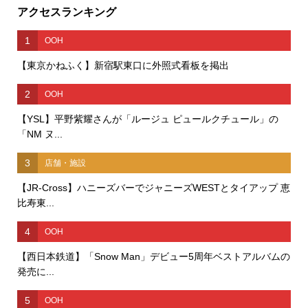
アクセスランキング
1
OOH
【東京かねふく】新宿駅東口に外照式看板を掲出
2
OOH
【YSL】平野紫耀さんが「ルージュ ピュールクチュール」の
「NM ヌ...
3
店舗・施設
【JR-Cross】ハニーズバーでジャニーズWESTとタイアップ 恵
比寿東...
4
OOH
【西日本鉄道】「Snow Man」デビュー5周年ベストアルバムの
発売に...
5
OOH