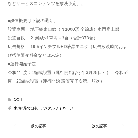
などサービスコンテンツを放映予定）。
■媒体概要は下記の通り。
設置車両： 地下鉄東山線（Ｎ1000形 全編成）車両扉上部
設置台数： 21編成×1車両＝3台（合計378台）
広告規格： 19.5インチフルHD液晶モニタ（広告放映時間およ
び標準販売料金などは未定）
■運行開始予定
令和4年度：1編成設置（運行開始は今年3月25日～）、令和5年
度：20編成設置（運行開始 設置完了次第、順次）
OOH
東海3県では初
,
デジタルサイネージ