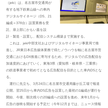
（jeki）は、名古屋市交通局が
有する地下鉄東山線への車内
デジタルサイネージ（DS、21
編成＝378台）設置業務を受
託、扉上部にかもい蓋を設
計・製造・設置し、配信システム構築まで実施する。
これは、jeki中部支社およびデジタルサイネージ事業局で推
進し、JR東日本広告媒体業務で得たノウハウを軸に名古屋市営
交通におけるDX推進に寄与するため、デジタルでの広告配信を
加速度的にあげていく。東海3県（愛知県・岐阜県・三重県）
の鉄道事業者で初めてとなる広告配信を目的とした車内DSとな
る。
運行に先立ち、3月24日に名古屋市交通局藤が丘工場で報道
公開。翌25日から車内DS広告を設置した最初の1編成が運行を
開始、今後、順次残りの20編成への設置を進め、来年1月から
広告の放映を開始する予定だ（今年12月までは、ニュース情報