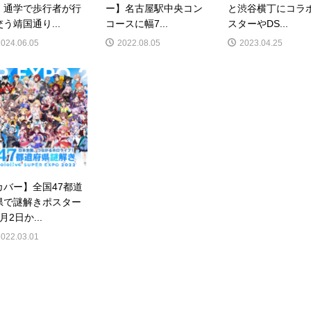
・通学で歩行者が行
ー】名古屋駅中央コン
と渋谷横丁にコラ
う靖国通り...
コースに幅7...
スターやDS...
2024.06.05
2022.08.05
2023.04.25
カバー】全国47都道
県で謎解きポスター
月2日か...
2022.03.01