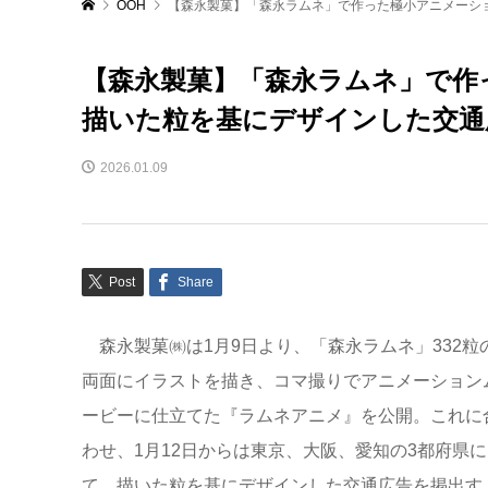
OOH
【森永製菓】「森永ラムネ」で作った極小アニメーシ
【森永製菓】「森永ラムネ」で作
描いた粒を基にデザインした交通
2026.01.09
Post
Share
森永製菓㈱は1月9日より、「森永ラムネ」332粒
両面にイラストを描き、コマ撮りでアニメーション
ービーに仕立てた『ラムネアニメ』を公開。これに
わせ、1月12日からは東京、大阪、愛知の3都府県に
て、描いた粒を基にデザインした交通広告を掲出す