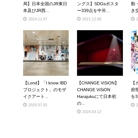
局】日本全国のJR東日
ングス】SDGsポスタ
勤
本及びJR西...
ー339点を中吊...
き交
2024.11.07
2021.12.08
【Lond】「I know IBD
【CHANGE ViSiON】
【
プロジェクト」のモザ
CHANGE ViSiON
府
イクアート...
Harajukuにて日本初
を3
の...
2025.07.02
2024.03.12