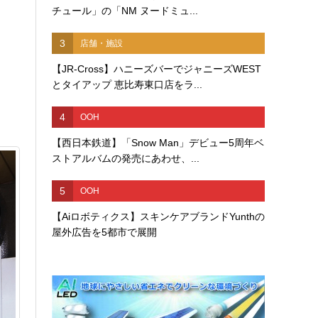
チュール」の「NM ヌードミュ...
3
店舗・施設
【JR-Cross】ハニーズバーでジャニーズWEST
とタイアップ 恵比寿東口店をラ...
4
OOH
【西日本鉄道】「Snow Man」デビュー5周年ベ
ストアルバムの発売にあわせ、...
5
OOH
【Aiロボティクス】スキンケアブランドYunthの
屋外広告を5都市で展開