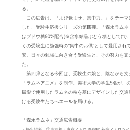
る。
この広告は、『よび覚ませ、集中力。』をテーマ
した、受験生応援シリーズの第四弾。「森永ラムネ
はブドウ糖90%配合(※含水結晶ぶどう糖として)で
くの受験生に勉強時の“集中のお供”として愛用さ
安、日々の勉強に向き合う受験生と、その努力を支
た。
第四弾となる今回は、受験生の娘と、陰ながら支え
『ラムネアニメ』を制作。美術大学の学生5名が、の
撮影で使用したラムネの粒を基にデザインした交通
ける受験生たちへエールを届ける。
「森永ラムネ」交通広告概要
・掲出場所：①東京都：東京メトロ 新宿駅 新宿メトロツ