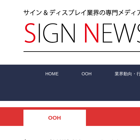
HOME
OOH
業界動向・
OOH