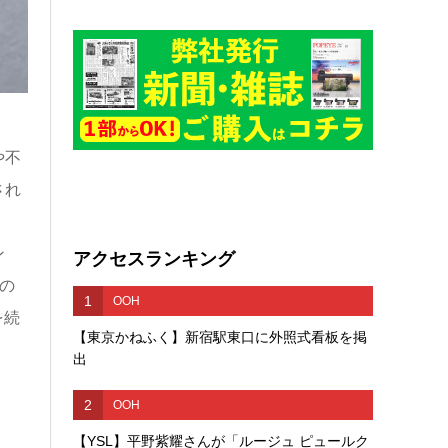
や不
され
ン
アクセスランキング
の
1
OOH
を続
【東京かねふく】新宿駅東口に外照式看板を掲
出
2
OOH
【YSL】平野紫耀さんが「ルージュ ピュールク