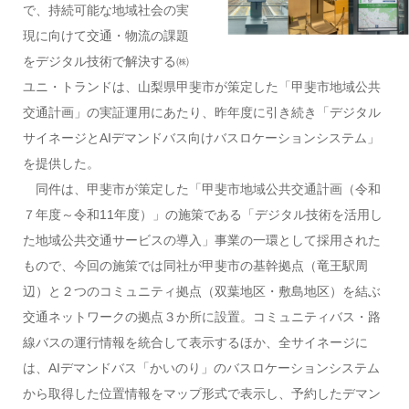
で、持続可能な地域社会の実
現に向けて交通・物流の課題
をデジタル技術で解決する㈱
ユニ・トランドは、山梨県甲斐市が策定した「甲斐市地域公共
交通計画」の実証運用にあたり、昨年度に引き続き「デジタル
サイネージとAIデマンドバス向けバスロケーションシステム」
を提供した。
同件は、甲斐市が策定した「甲斐市地域公共交通計画（令和
７年度～令和11年度）」の施策である「デジタル技術を活用し
た地域公共交通サービスの導入」事業の一環として採用された
もので、今回の施策では同社が甲斐市の基幹拠点（竜王駅周
辺）と２つのコミュニティ拠点（双葉地区・敷島地区）を結ぶ
交通ネットワークの拠点３か所に設置。コミュニティバス・路
線バスの運行情報を統合して表示するほか、全サイネージに
は、AIデマンドバス「かいのり」のバスロケーションシステム
から取得した位置情報をマップ形式で表示し、予約したデマン