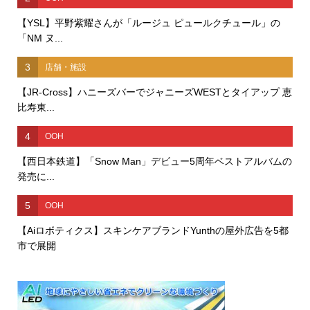
【YSL】平野紫耀さんが「ルージュ ピュールクチュール」の
「NM ヌ...
3
店舗・施設
【JR-Cross】ハニーズバーでジャニーズWESTとタイアップ 恵
比寿東...
4
OOH
【西日本鉄道】「Snow Man」デビュー5周年ベストアルバムの
発売に...
5
OOH
【Aiロボティクス】スキンケアブランドYunthの屋外広告を5都
市で展開