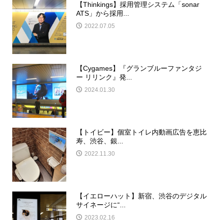
【Thinkings】採用管理システム「sonar
ATS」から採用...
2022.07.05
【Cygames】『グランブルーファンタジ
ー リリンク』発...
2024.01.30
【トイビー】個室トイレ内動画広告を恵比
寿、渋谷、銀...
2022.11.30
【イエローハット】新宿、渋谷のデジタル
サイネージに“...
2023.02.16