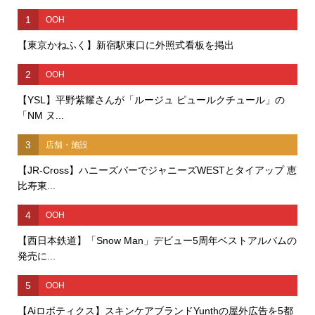
1
OOH
【東京かねふく】新宿駅東口に外照式看板を掲出
2
OOH
【YSL】平野紫耀さんが「ルージュ ピュールクチュール」の
「NM ヌ...
3
店舗・施設
【JR-Cross】ハニーズバーでジャニーズWESTとタイアップ 恵
比寿東...
4
OOH
【西日本鉄道】「Snow Man」デビュー5周年ベストアルバムの
発売に...
5
OOH
【Aiロボティクス】スキンケアブランドYunthの屋外広告を5都