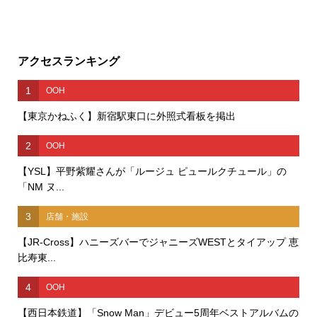
アクセスランキング
1
OOH
【東京かねふく】新宿駅東口に外照式看板を掲出
2
OOH
【YSL】平野紫耀さんが「ルージュ ピュールクチュール」の
「NM ヌ...
3
店舗・施設
【JR-Cross】ハニーズバーでジャニーズWESTとタイアップ 恵
比寿東...
4
OOH
【西日本鉄道】「Snow Man」デビュー5周年ベストアルバムの