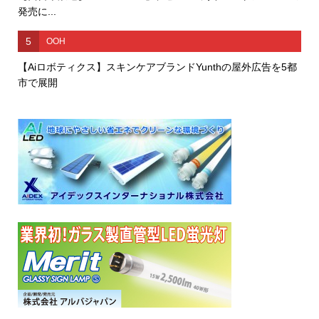
発売に...
5
OOH
【Aiロボティクス】スキンケアブランドYunthの屋外広告を5都
市で展開