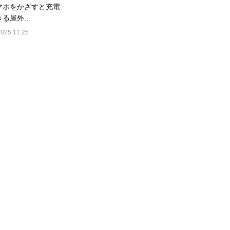
マホをかざすと充電
る屋外...
2025.11.25