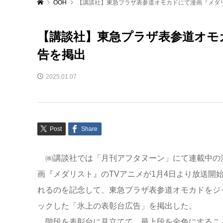
OOH
【講談社】東急プラザ表参道オモカドにて漫画『メダ
【講談社】東急プラザ表参道オモ
告を掲出
2025.01.07
Post
Share
㈱講談社では「月刊アフタヌーン」にて連載中の
画『メダリスト』のTVアニメが1月4日より放送開
れるのを記念して、東急プラザ表参道オモカドをジ
ックした「氷上の表彰台広告」を掲出した。
階段を表彰台に見立てて、最上段を金色にするこ