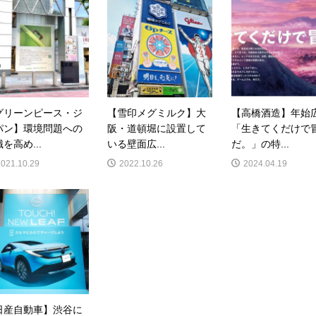
グリーンピース・ジ
【雪印メグミルク】大
【高橋酒造】年始
パン】環境問題への
阪・道頓堀に設置して
「生きてくだけで
を高め...
いる壁面広...
だ。」の特...
2021.10.29
2022.10.26
2024.04.19
日産自動車】渋谷に