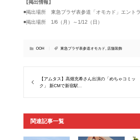
【掲出情報】
◾️掲出場所 東急プラザ表参道「オモカド」エント
◾️掲出場所 1/6（月）～1/12（日）
OOH
東急プラザ表参道オモカド
,
店舗装飾
【アムタス】高畑充希さん出演の「めちゃコミッ
ク」 新CMで新宿駅...
関連記事一覧