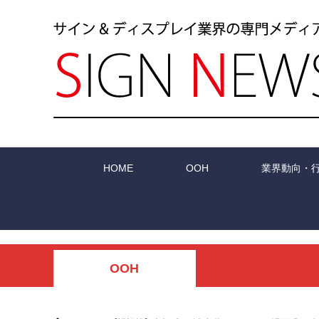
HOME
OOH
業界動向・
OOH