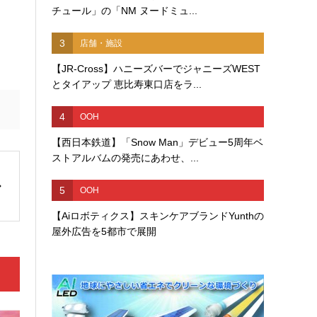
チュール」の「NM ヌードミュ...
3
店舗・施設
【JR-Cross】ハニーズバーでジャニーズWEST
とタイアップ 恵比寿東口店をラ...
4
OOH
【西日本鉄道】「Snow Man」デビュー5周年ベ
ストアルバムの発売にあわせ、...
5
OOH
【Aiロボティクス】スキンケアブランドYunthの
屋外広告を5都市で展開