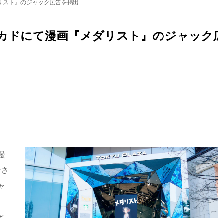
リスト』のジャック広告を掲出
カドにて漫画『メダリスト』のジャック
漫
始さ
ャ
と