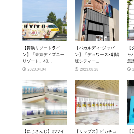
【舞浜リゾートライ
【バカルディ･ジャパ
【
ン】「東京ディズニー
ン】「デュワーズ×劇場
ャ
リゾート」40...
版シティー...
意識
2023.04.04
2023.08.28
【にじさんじ】ホワイ
【リップス】ピカチュ
【