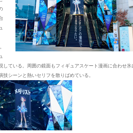
の
台
ュ
。
ュ
現している。周囲の鏡面もフィギュアスケート漫画に合わせ氷
演技シーンと熱いセリフを散りばめている。