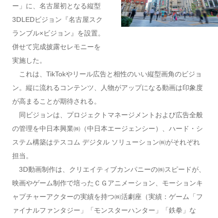
ー」に、名古屋初となる縦型
3ⅮLEDビジョン『名古屋スク
ランブル×ビジョン』を設置。
併せて完成披露セレモニーを
実施した。
これは、TikTokやリール広告と相性のいい縦型画角のビジョ
ン。縦に流れるコンテンツ、人物がアップになる動画は印象度
が高まることが期待される。
同ビジョンは、プロジェクトマネージメントおよび広告全般
の管理を中日本興業㈱（中日本エージェンシー）、ハード・シ
ステム構築はテスコム デジタル ソリューション㈱がそれぞれ
担当。
3Ⅾ動画制作は、クリエイティブカンパニーの㈱スピードが、
映画やゲーム制作で培ったＣＧアニメーション、モーションキ
ャプチャーアクターの実績を持つ㈱活劇座（実績：ゲーム「フ
ァイナルファンタジー」「モンスターハンター」「鉄拳」な