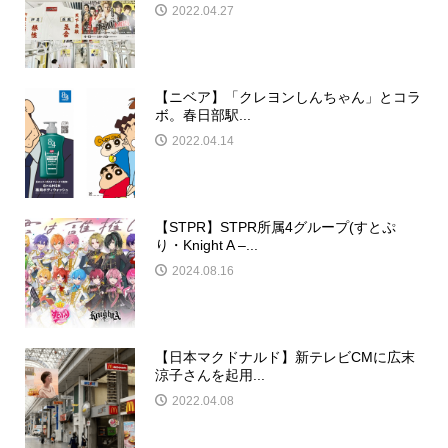
2022.04.27
【ニベア】「クレヨンしんちゃん」とコラ
ボ。春日部駅...
2022.04.14
【STPR】STPR所属4グループ(すとぷ
り・Knight A –...
2024.08.16
【日本マクドナルド】新テレビCMに広末
涼子さんを起用...
2022.04.08