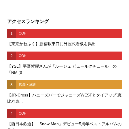
アクセスランキング
1
OOH
【東京かねふく】新宿駅東口に外照式看板を掲出
2
OOH
【YSL】平野紫耀さんが「ルージュ ピュールクチュール」の
「NM ヌ...
3
店舗・施設
【JR-Cross】ハニーズバーでジャニーズWESTとタイアップ 恵
比寿東...
4
OOH
【西日本鉄道】「Snow Man」デビュー5周年ベストアルバムの