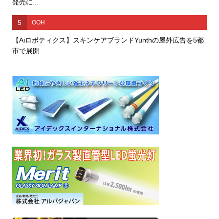
発売に...
5
OOH
【Aiロボティクス】スキンケアブランドYunthの屋外広告を5都
市で展開