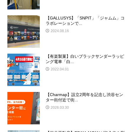
【GALLUSYS】「SNPIT」「ジャムム」コ
ラボレーションで...
2024.08.16
【有楽製菓】白いブラックサンダーラッピ
ング電車「白...
2022.04.01
【Charmap】設立2周年を記念し渋谷セン
ター街付近で街...
2026.03.30