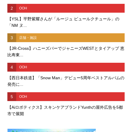
2
OOH
【YSL】平野紫耀さんが「ルージュ ピュールクチュール」の
「NM ヌ...
3
店舗・施設
【JR-Cross】ハニーズバーでジャニーズWESTとタイアップ 恵
比寿東...
4
OOH
【西日本鉄道】「Snow Man」デビュー5周年ベストアルバムの
発売に...
5
OOH
【Aiロボティクス】スキンケアブランドYunthの屋外広告を5都
市で展開