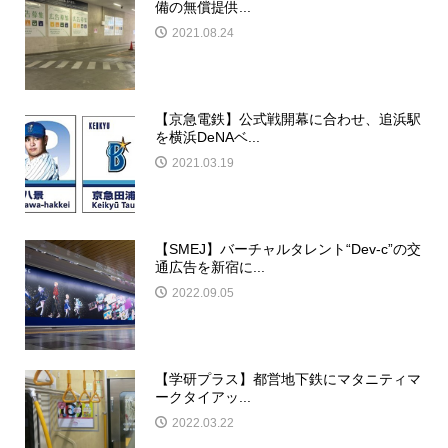
備の無償提供...
2021.08.24
【京急電鉄】公式戦開幕に合わせ、追浜駅
を横浜DeNAベ...
2021.03.19
【SMEJ】バーチャルタレント“Dev-c”の交
通広告を新宿に...
2022.09.05
【学研プラス】都営地下鉄にマタニティマ
ークタイアッ...
2022.03.22