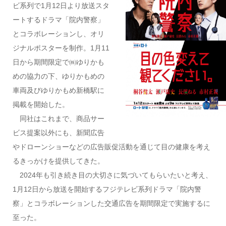
ビ系列で1月12日より放送スタ
ートするドラマ「院内警察」
とコラボレーションし、オリ
ジナルポスターを制作。1月11
日から期間限定で㈱ゆりかも
めの協力の下、ゆりかもめの
車両及びゆりかもめ新橋駅に
掲載を開始した。
同社はこれまで、商品サー
ビス提案以外にも、新聞広告
やドローンショーなどの広告販促活動を通じて目の健康を考え
るきっかけを提供してきた。
2024年も引き続き目の大切さに気づいてもらいたいと考え、
1月12日から放送を開始するフジテレビ系列ドラマ「院内警
察」とコラボレーションした交通広告を期間限定で実施するに
至った。