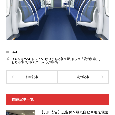
OOH
ゆりかもめADトレイン
,
ゆりかもめ新橋駅
,
ドラマ「院内警察」
,
おちゃ“目”なポスター広
,
交通広告
関連記事一覧
【長田広告】広告付き電気自動車用充電設