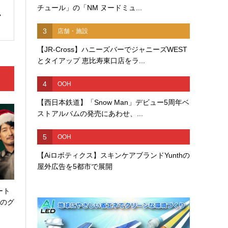
チュール」の「NM ヌードミュ...
3
店舗・施設
【JR-Cross】ハニーズバーでジャニーズWEST
とタイアップ 恵比寿東口店をラ...
4
OOH
【西日本鉄道】「Snow Man」デビュー5周年ベ
ストアルバムの発売にあわせ、...
5
OOH
【Aiロボティクス】スキンケアブランドYunthの
屋外広告を5都市で展開
ート
」のグ