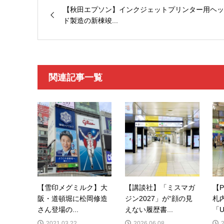
【秋田エプソン】インクジェットプリンター用ヘッ
ド製造の新棟竣...
関連記事一覧
【雪印メグミルク】大
【講談社】「ミスマガ
【
阪・道頓堀に松岡修造
ジン2027」が“顔の見
札
さん登場の...
えない履歴書...
「U
2021.03.22
2026.06.08