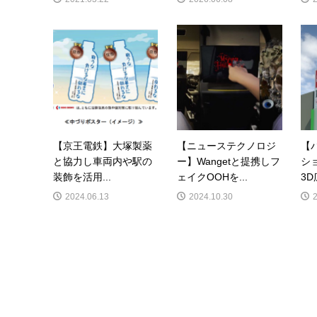
【京王電鉄】大塚製薬
【ニューステクノロジ
【
と協力し車両内や駅の
ー】Wangetと提携しフ
シ
装飾を活用...
ェイクOOHを...
3D
2024.06.13
2024.10.30