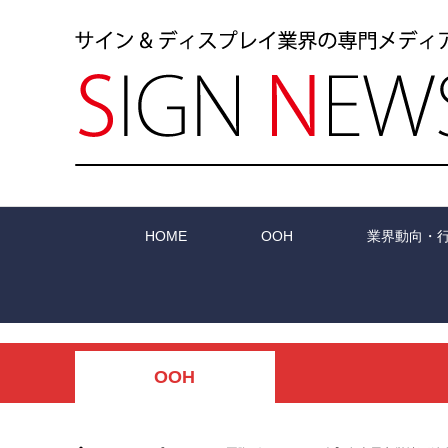
HOME
OOH
業界動向・
OOH