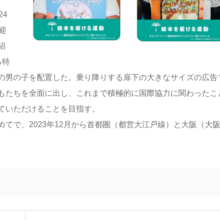
4
迎
紹
る特
の男の子を配置した。乗り降りする扉下の大きなサイズの広告
もたちを全面に出し、これまで積極的に国際協力に関わったこ
ていただけることを目指す。
で、2023年12月から首都圏（都営大江戸線）と大阪（大