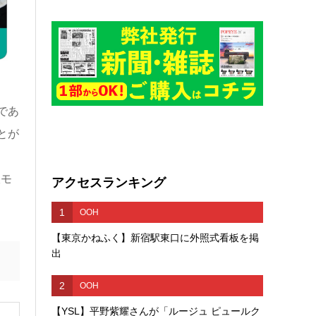
であ
とが
阪モ
アクセスランキング
1
OOH
【東京かねふく】新宿駅東口に外照式看板を掲
出
2
OOH
【YSL】平野紫耀さんが「ルージュ ピュールク