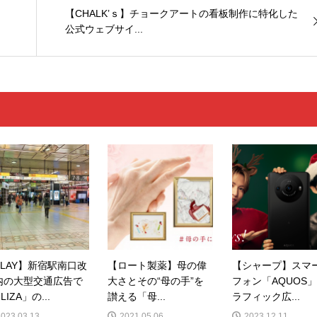
【CHALK’ｓ】チョークアートの看板制作に特化した
公式ウェブサイ...
PLAY】新宿駅南口改
【ロート製薬】母の偉
【シャープ】スマ
内の大型交通広告で
大さとその“母の手”を
フォン「AQUOS
LIZA」の...
讃える「母...
ラフィック広...
2023.03.13
2021.05.06
2023.12.11