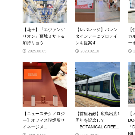
【花王】『エヴァンゲ
【レバレッジ】バレン
【
リオン』葛城ミサト＆
タインデーにプロテイ
カ
加持リョウ...
ンを提案す...
ーホ
2025.08.05
2023.02.10
【ニューステクノロジ
【首里石鹸】広島出店1
【
ー】オフィス喫煙所サ
周年を記念して
D
イネージメ...
「BOTANICAL GREE...
「D
BIL