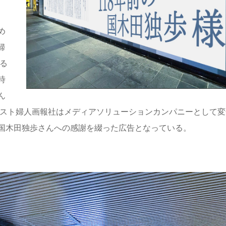
め
婦
る
時
ん
ハースト婦人画報社はメディアソリューションカンパニーとして変
国木田独歩さんへの感謝を綴った広告となっている。