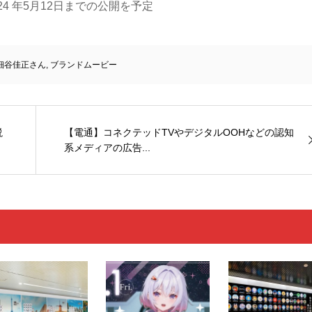
024 年5月12日までの公開を予定
細谷佳正さん
,
ブランドムービー
説
【電通】コネクテッドTVやデジタルOOHなどの認知
系メディアの広告...