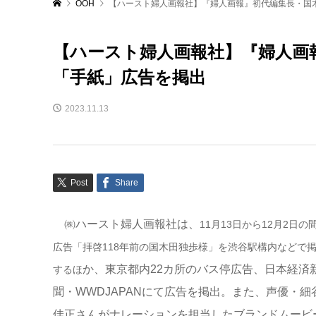
OOH
【ハースト婦人画報社】『婦人画報』初代編集長・国
【ハースト婦人画報社】『婦人画
「手紙」広告を掲出
2023.11.13
Post
Share
㈱ハースト婦人画報社は、
11月13日から12月2日の
広告「拝啓
118年前の国木田独歩様」を渋谷駅構内などで
か、東京都内22カ所のバス停広告、日本経済
するほ
聞・WWDJAPANにて広告を掲出。また、声優・細
佳正さんがナレーションを担当したブランドムービ