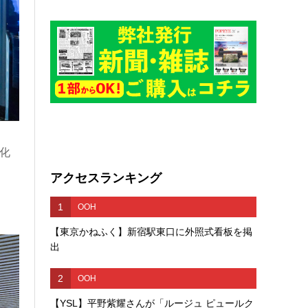
化
アクセスランキング
1
OOH
【東京かねふく】新宿駅東口に外照式看板を掲
出
2
OOH
【YSL】平野紫耀さんが「ルージュ ピュールク