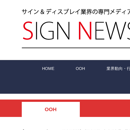
HOME
OOH
業界動向・
OOH