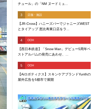
チュール」の「NM ヌードミュ...
3
店舗・施設
【JR-Cross】ハニーズバーでジャニーズWEST
とタイアップ 恵比寿東口店をラ...
4
OOH
【西日本鉄道】「Snow Man」デビュー5周年ベ
ストアルバムの発売にあわせ、...
5
OOH
【Aiロボティクス】スキンケアブランドYunthの
屋外広告を5都市で展開