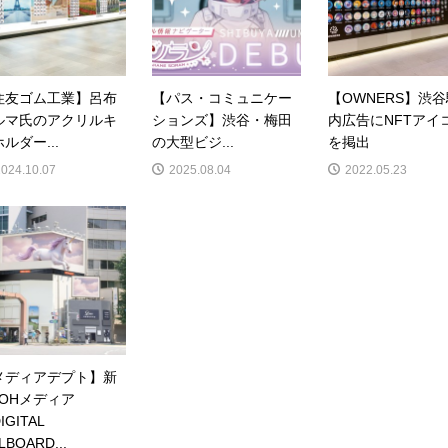
住友ゴム工業】呂布
【パス・コミュニケー
【OWNERS】渋
ルマ氏のアクリルキ
ションズ】渋谷・梅田
内広告にNFTアイ
ルダー...
の大型ビジ...
を掲出
2024.10.07
2025.08.04
2022.05.23
メディアデプト】新
OOHメディア
IGITAL
LBOARD...