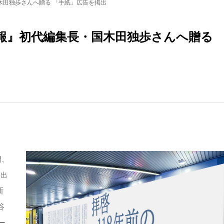
木田独歩さんへ贈る 「手紙」広告を掲出
報』初代編集長・国木田独歩さんへ贈る
間、
掲出
新
谷
ー