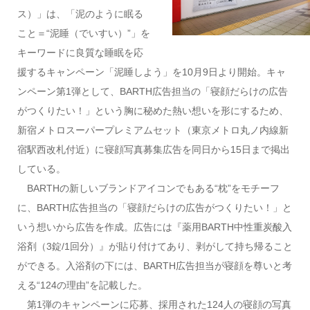
ス）」は、「泥のように眠る
こと＝“泥睡（でいすい）”」を
キーワードに良質な睡眠を応
援するキャンペーン「泥睡しよう」を10月9日より開始。キャ
ンペーン第1弾として、BARTH広告担当の「寝顔だらけの広告
がつくりたい！」という胸に秘めた熱い想いを形にするため、
新宿メトロスーパープレミアムセット（東京メトロ丸ノ内線新
宿駅西改札付近）に寝顔写真募集広告を同日から15日まで掲出
している。
BARTHの新しいブランドアイコンでもある“枕”をモチーフ
に、BARTH広告担当の「寝顔だらけの広告がつくりたい！」と
いう想いから広告を作成。広告には『薬用BARTH中性重炭酸入
浴剤（3錠/1回分）』が貼り付けてあり、剥がして持ち帰ること
ができる。入浴剤の下には、BARTH広告担当が寝顔を尊いと考
える“124の理由”を記載した。
第1弾のキャンペーンに応募、採用された124人の寝顔の写真