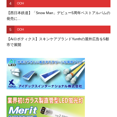
4
OOH
【西日本鉄道】「Snow Man」デビュー5周年ベストアルバムの
発売に...
5
OOH
【Aiロボティクス】スキンケアブランドYunthの屋外広告を5都
市で展開