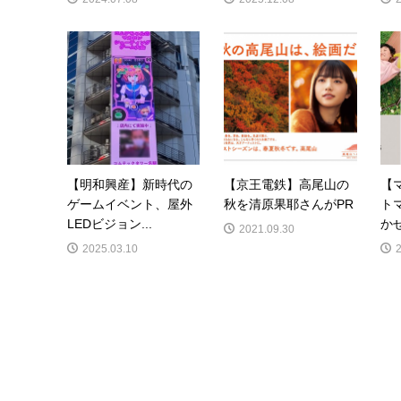
【明和興産】新時代の
【京王電鉄】高尾山の
【
ゲームイベント、屋外
秋を清原果耶さんがPR
ト
LEDビジョン...
かせ
2021.09.30
2025.03.10