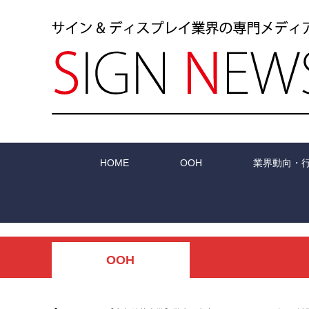
HOME
OOH
業界動向・
OOH