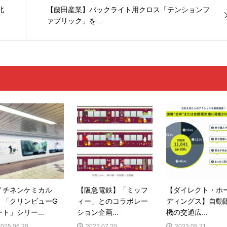
北
【藤田産業】バックライト用クロス「テンションフ
ァブリック」を...
イチネンケミカル
【阪急電鉄】「ミッフ
【ダイレクト・ホ
】「クリンビューG
ィー」とのコラボレー
ディングス】自動
ト」シリー...
ション企画...
機の交通広...
2025.06.30
2022.07.20
2023.05.31