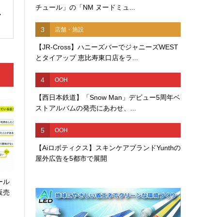
チュール」の「NM ヌードミュ...
3
店舗・施設
【JR-Cross】ハニーズバーでジャニーズWEST
とタイアップ 恵比寿東口店をラ...
4
OOH
【西日本鉄道】「Snow Man」デビュー5周年ベ
ストアルバムの発売にあわせ、...
5
OOH
【Aiロボティクス】スキンケアブランドYunthの
屋外広告を5都市で展開
ール
販売