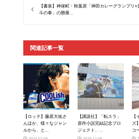
【書泉】神保町・秋葉原「神田カレーグランプリ×
斗の拳」の懸垂...
関連記事一覧
【ロッテ】藤原大祐さ
【講談社】「転スラ」
【
んほか、様々なジャン
原作小説完結記念プロ
ズ
ルから、と...
ジェクト、...
コー
2024.07.08
2025.12.08