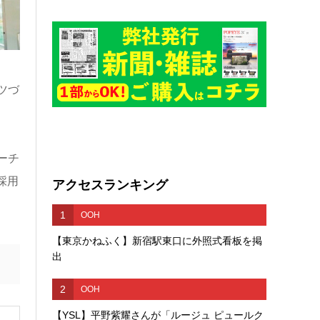
ツづ
、
ーチ
採用
アクセスランキング
1
OOH
【東京かねふく】新宿駅東口に外照式看板を掲
出
2
OOH
【YSL】平野紫耀さんが「ルージュ ピュールク