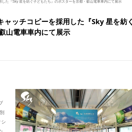
した『Sky 星を紡ぐ子どもたち』のポスターを京都・叡山電車車内にて展示
ャッチコピーを採用した『Sky 星を紡
叡山電車車内にて展示
ブ
別
クシ
た