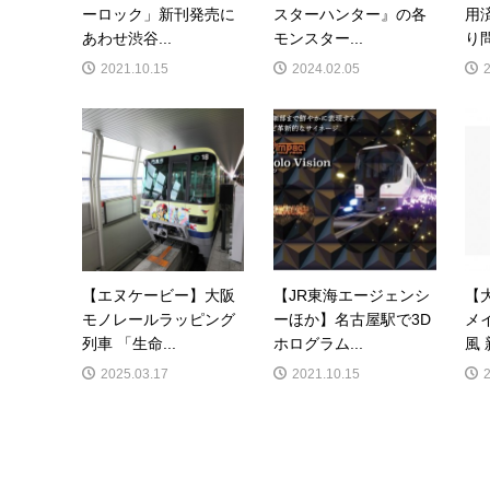
ーロック」新刊発売に
スターハンター』の各
用
あわせ渋谷...
モンスター...
り問
2021.10.15
2024.02.05
【エヌケービー】大阪
【JR東海エージェンシ
【
モノレールラッピング
ーほか】名古屋駅で3D
メ
列車 「生命...
ホログラム...
風 
2025.03.17
2021.10.15