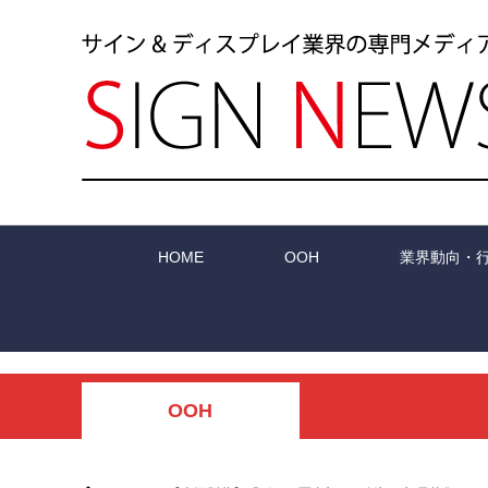
HOME
OOH
業界動向・
OOH