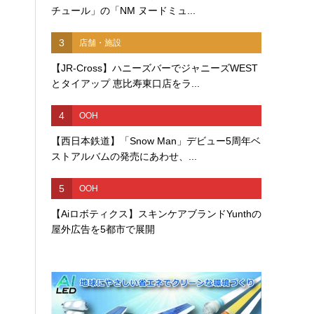
チュール」の「NM ヌードミュ...
3
店舗・施設
【JR-Cross】ハニーズバーでジャニーズWEST
とタイアップ 恵比寿東口店をラ...
4
OOH
【西日本鉄道】「Snow Man」デビュー5周年ベ
ストアルバムの発売にあわせ、...
5
OOH
【Aiロボティクス】スキンケアブランドYunthの
屋外広告を5都市で展開