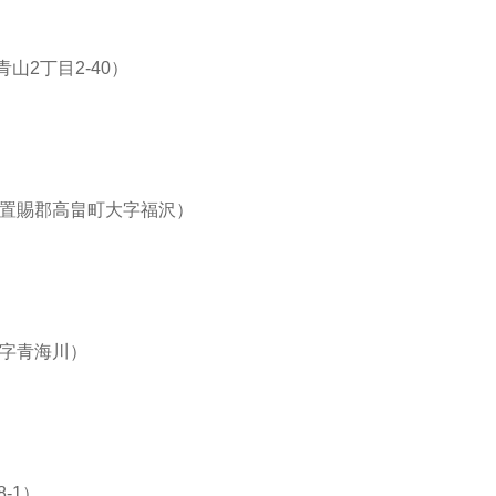
2丁目2-40）
東置賜郡高畠町大字福沢）
大字青海川）
-1）