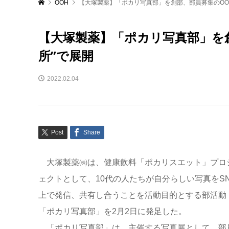
OOH
【大塚製薬】「ポカリ写真部」を創部、部員募集のOO
【大塚製薬】「ポカリ写真部」を
所”で展開
2022.02.04
Post
Share
大塚製薬㈱は、健康飲料「ポカリスエット」プロ
ェクトとして、10代の人たちが自分らしい写真をSN
上で発信、共有し合うことを活動目的とする部活動
「ポカリ写真部」を2月2日に発足した。
「ポカリ写真部」は、主催する写真展として、部