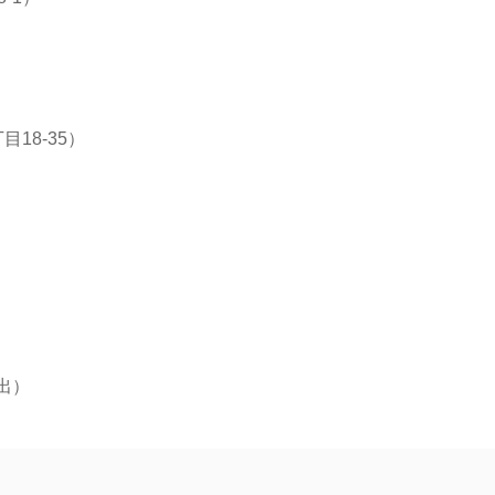
18-35）
）
出）