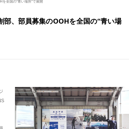
Hを全国の“青い場所”で展開
創部、部員募集のOOHを全国の“青い場
ジ
S
員