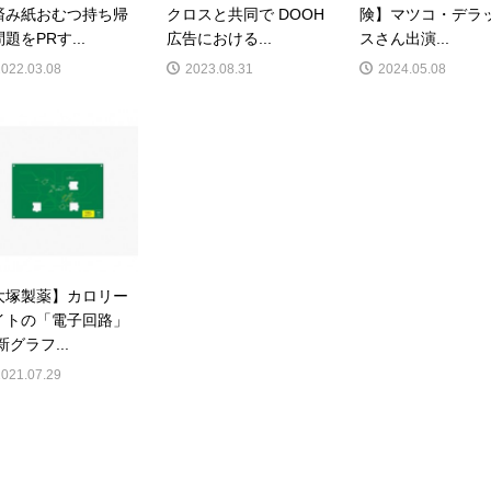
済み紙おむつ持ち帰
クロスと共同で DOOH
険】マツコ・デラ
題をPRす...
広告における...
スさん出演...
2022.03.08
2023.08.31
2024.05.08
大塚製薬】カロリー
イトの「電子回路」
新グラフ...
2021.07.29