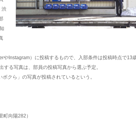
・渋
部
知
真
rやInstagram）に投稿するもので、入部条件は投稿時点で13
掲出する写真は、部員の投稿写真から選ぶ予定。
「＃青いボクら」の写真が投稿されているという。
町向陽282）