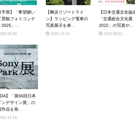
岩手県】「希望郷い
【舞浜リゾートライ
【日本交通文化協
て景観フォトコンテ
ン】ラッピング電車の
「交通総合文化展
2025」...
写真展示を来...
2022」の写真や...
2025.06.02
2021.10.12
2022.06.01
SDA】「第56回日本
インデザイン賞」の
作品を発...
2022.12.14