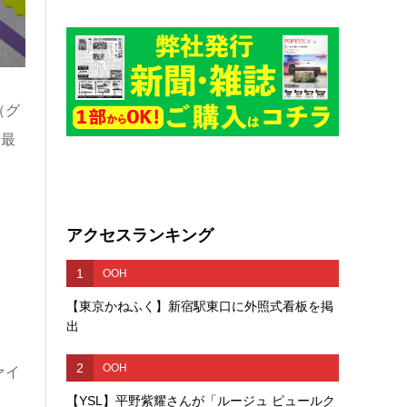
（グ
に最
アクセスランキング
1
OOH
【東京かねふく】新宿駅東口に外照式看板を掲
出
2
OOH
ァイ
【YSL】平野紫耀さんが「ルージュ ピュールク