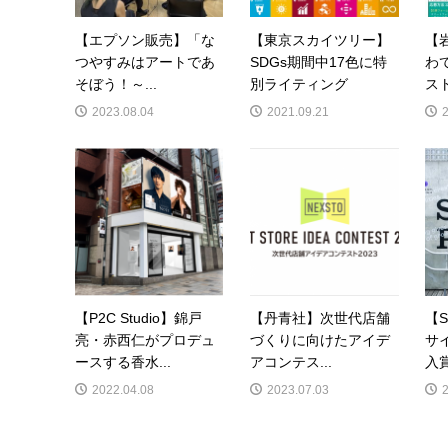
【エプソン販売】「な
【東京スカイツリー】
【
つやすみはアートであ
SDGs期間中17色に特
わ
そぼう！～...
別ライティング
スト
2023.08.04
2021.09.21
【P2C Studio】錦戸
【丹青社】次世代店舗
【
亮・赤西仁がプロデュ
づくりに向けたアイデ
サ
ースする香水...
アコンテス...
入賞
2022.04.08
2023.07.03