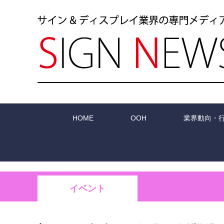
HOME
OOH
業界動向・
イベント