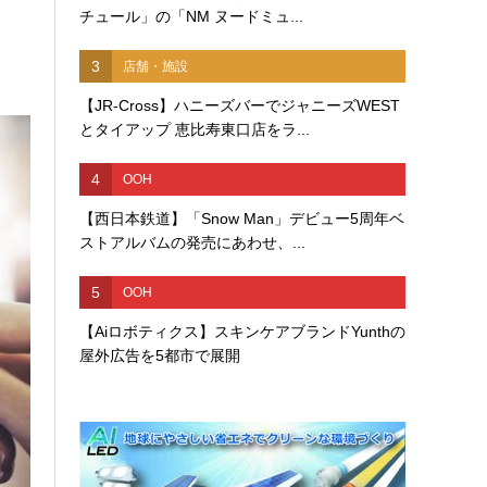
チュール」の「NM ヌードミュ...
3
店舗・施設
【JR-Cross】ハニーズバーでジャニーズWEST
とタイアップ 恵比寿東口店をラ...
4
OOH
【西日本鉄道】「Snow Man」デビュー5周年ベ
ストアルバムの発売にあわせ、...
5
OOH
【Aiロボティクス】スキンケアブランドYunthの
屋外広告を5都市で展開