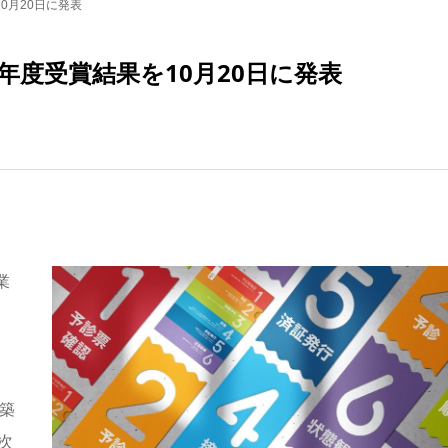
0月20日に発表
1年度受賞結果を10月20日に発表
業
築
次