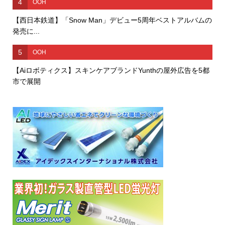
4
OOH
【西日本鉄道】「Snow Man」デビュー5周年ベストアルバムの
発売に...
5
OOH
【Aiロボティクス】スキンケアブランドYunthの屋外広告を5都
市で展開