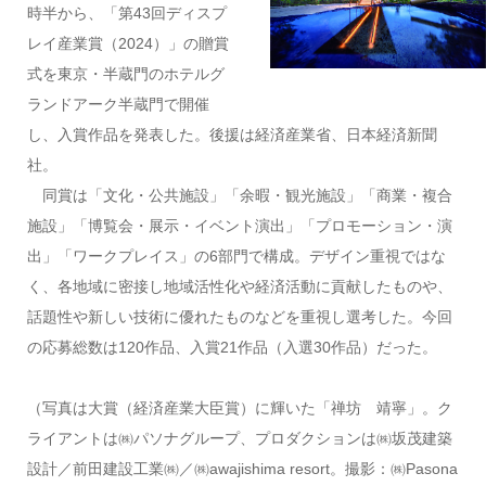
時半から、「第43回ディスプ
レイ産業賞（2024）」の贈賞
式を東京・半蔵門のホテルグ
ランドアーク半蔵門で開催
し、入賞作品を発表した。後援は経済産業省、日本経済新聞
社。
同賞は「文化・公共施設」「余暇・観光施設」「商業・複合
施設」「博覧会・展示・イベント演出」「プロモーション・演
出」「ワークプレイス」の6部門で構成。デザイン重視ではな
く、各地域に密接し地域活性化や経済活動に貢献したものや、
話題性や新しい技術に優れたものなどを重視し選考した。今回
の応募総数は120作品、入賞21作品（入選30作品）だった。
（写真は大賞（経済産業大臣賞）に輝いた「禅坊 靖寧」。ク
ライアントは㈱パソナグループ、プロダクションは㈱坂茂建築
設計／前田建設工業㈱／㈱awajishima resort。撮影：㈱Pasona